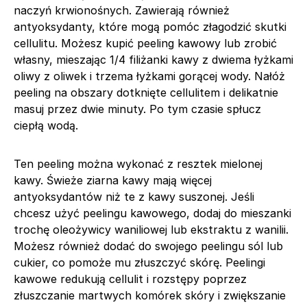
naczyń krwionośnych. Zawierają również
antyoksydanty, które mogą pomóc złagodzić skutki
cellulitu. Możesz kupić peeling kawowy lub zrobić
własny, mieszając 1/4 filiżanki kawy z dwiema łyżkami
oliwy z oliwek i trzema łyżkami gorącej wody. Nałóż
peeling na obszary dotknięte cellulitem i delikatnie
masuj przez dwie minuty. Po tym czasie spłucz
ciepłą wodą.
Ten peeling można wykonać z resztek mielonej
kawy. Świeże ziarna kawy mają więcej
antyoksydantów niż te z kawy suszonej. Jeśli
chcesz użyć peelingu kawowego, dodaj do mieszanki
trochę oleożywicy waniliowej lub ekstraktu z wanilii.
Możesz również dodać do swojego peelingu sól lub
cukier, co pomoże mu złuszczyć skórę. Peelingi
kawowe redukują cellulit i rozstępy poprzez
złuszczanie martwych komórek skóry i zwiększanie