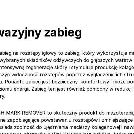
wazyjny zabieg
abieg na rozstępy igłowy to zabieg, który wykorzystuje ma
 wybranych składników odżywczych do głębszych warstw s
ntensywną regenerację skóry i stymuluje produkcję kolage
zyć widoczność rozstępów poprzez wygładzenie ich struk
u. Ponadto zabieg jest bezpieczny, komfortowy i może p
iomu energii. Zabieg ten jest również pomocny w redukcji
ry.
MARK REMOVER to skuteczny produkt do mezoterapii, 
wne zapobiegające powstawaniu rozstępów i zmniejszające 
siada zdolność do ujędrniania macierzy kolagenowej i nawi