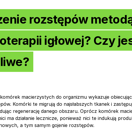
zenie rozstępów metod
terapii igłowej? Czy jes
liwe?
 komórek macierzystych do organizmu wykazuje obiecując
ępów. Komórki te migrują do najsłabszych tkanek i zastęp
dując regenerację danego obszaru. Oprócz komórek maci
nici ma działanie lecznicze, ponieważ nici te indukują pro
enowych, a tym samym gojenie rozstępów.