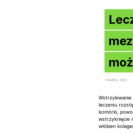
Lec
mezo
moż
7 MARCA, 2022
Wstrzykiwanie
leczeniu rozst
komórki, powo
wstrzyknięcie 
włókien kolag