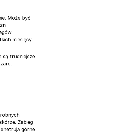
mie. Może być
izn
iegów
kich miesięcy.
 są trudniejsze
szare.
 drobnych
skórze. Zabieg
penetrują górne