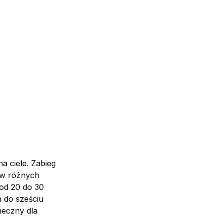
a ciele. Zabieg
u w różnych
 od 20 do 30
 do sześciu
ieczny dla