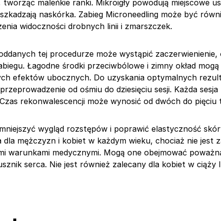
 tworząc maleńkie ranki. Mikroigły powodują miejscowe u
 uszkadzają naskórka. Zabieg Microneedling może być rów
zenia widoczności drobnych linii i zmarszczek.
ddanych tej procedurze może wystąpić zaczerwienienie, 
zabiegu. Łagodne środki przeciwbólowe i zimny okład mog
tych efektów ubocznych. Do uzyskania optymalnych rezu
przeprowadzenie od ośmiu do dziesięciu sesji. Każda sesj
 Czas rekonwalescencji może wynosić od dwóch do pięciu 
mniejszyć wygląd rozstępów i poprawić elastyczność skór
a dla mężczyzn i kobiet w każdym wieku, chociaż nie jest z
ymi warunkami medycznymi. Mogą one obejmować poważn
rusznik serca. Nie jest również zalecany dla kobiet w ciąży