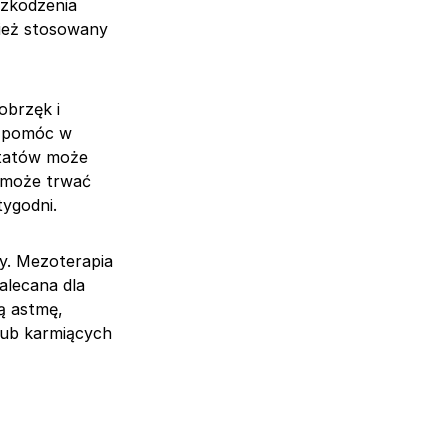
szkodzenia
nież stosowany
obrzęk i
ą pomóc w
ltatów może
a może trwać
tygodni.
y. Mezoterapia
alecana dla
ą astmę,
 lub karmiących