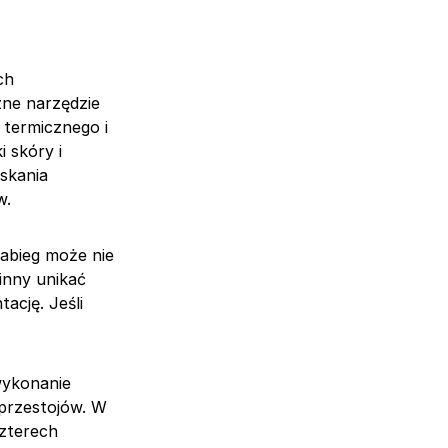
ch
zne narzędzie
 termicznego i
 skóry i
skania
w.
Zabieg może nie
inny unikać
ację. Jeśli
wykonanie
 przestojów. W
zterech