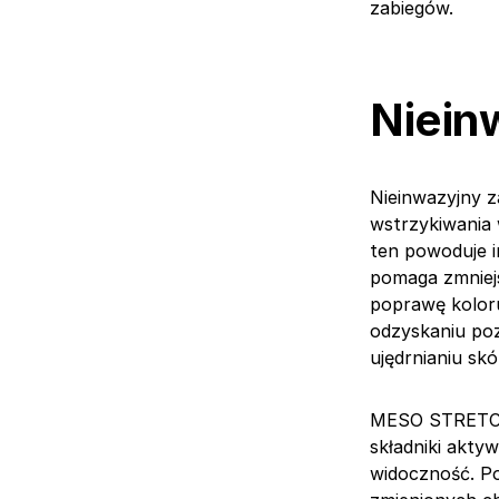
zabiegów.
Niein
Nieinwazyjny z
wstrzykiwania
ten powoduje i
pomaga zmniejs
poprawę kolor
odzyskaniu poz
ujędrnianiu skó
MESO STRETCH 
składniki akty
widoczność. Po