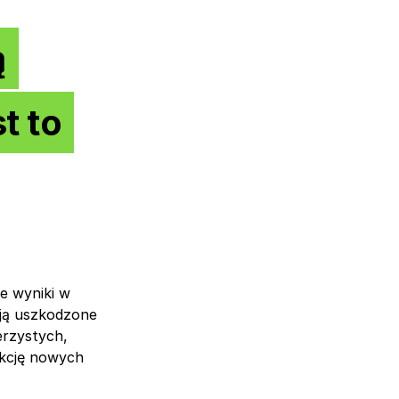
ą
t to
e wyniki w
ują uszkodzone
erzystych,
dukcję nowych