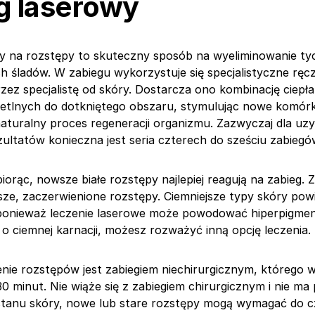
g laserowy
y na rozstępy to skuteczny sposób na wyeliminowanie ty
h śladów. W zabiegu wykorzystuje się specjalistyczne ręc
zez specjalistę od skóry. Dostarcza ono kombinację ciepła
wietlnych do dotkniętego obszaru, stymulując nowe komórki
aturalny proces regeneracji organizmu. Zazwyczaj dla uzy
zultatów konieczna jest seria czterech do sześciu zabiegó
iorąc, nowsze białe rozstępy najlepiej reagują na zabieg. 
rsze, zaczerwienione rozstępy. Ciemniejsze typy skóry pow
ponieważ leczenie laserowe może powodować hiperpigment
o ciemnej karnacji, możesz rozważyć inną opcję leczenia.
nie rozstępów jest zabiegiem niechirurgicznym, którego 
30 minut. Nie wiąże się z zabiegiem chirurgicznym i nie ma
 stanu skóry, nowe lub stare rozstępy mogą wymagać do c