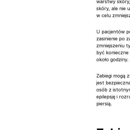
warstwy skóry,
skóry, ale nie
w celu zmniejs
U pacjentów po
zasinienie po 
zmniejszeniu 
być konieczne 
około godziny.
Zabiegi mogą z
jest bezpieczn
osób z istotn
epilepsję i roz
piersią.