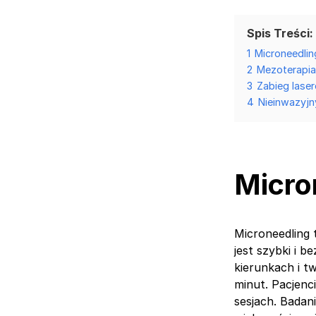
Spis Treści:
1
Microneedlin
2
Mezoterapia
3
Zabieg lase
4
Nieinwazyjn
Micro
Microneedling 
jest szybki i 
kierunkach i t
minut. Pacjenc
sesjach. Badan