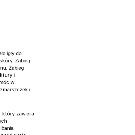
łe igły do
kóry. Zabieg
nu. Zabieg
tury i
omóc w
 zmarszczek i
który zawiera
ich
lżania