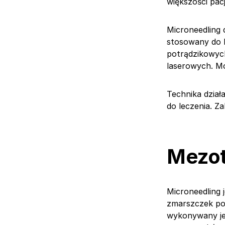
większości pac
Microneedling 
stosowany do l
potrądzikowych
laserowych. Mo
Technika dział
do leczenia. Za
Mezot
Microneedling 
zmarszczek pop
wykonywany jes