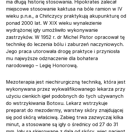
ma długą historię stosowania. Hipokrates zalecał
miejscowe stosowanie kaktusa na bóle ramion w IV
wieku p.n.e., a Chińczycy praktykują akupunkturę od
ponad 2000 lat. W XIX wieku wynalezienie
wydrążonej igły umożliwiło wykonywanie
zastrzyków. W 1952 r. dr Michel Pistor opracował tę
technikę do leczenia bólu i zaburzeń naczyniowych.
Jego praca utorowała drogę praktyce i przyniosła
mu najwyższe odznaczenie dla bohatera
narodowego – Legię Honorową.
Mezoterapia jest niechirurgiczną techniką, która jest
wykonywana przez wykwalifikowanego lekarza przy
użyciu cienkich igieł podobnych do tych używanych
do wstrzykiwania Botoxu. Lekarz wstrzykuje
preparat do mezodermy, warstwy skóry znajdującej
się pod skórą właściwą. Zabieg trwa zazwyczaj kilka
minut, a stosowane są igły o średnicy od 27 do 31
mm. Igły są skierowane z dala od skóry, więc pacjent