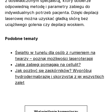
z doświadczonym specjalistą, który dobierze
odpowiednią metodę i parametry zabiegu do
indywidualnych potrzeb pacjenta. Dzięki depilacji
laserowej można uzyskać gładką skórę bez
uciążliwego golenia czy depilacji woskiem.
Podobne tematy
Światło w tunelu dla osób z rumieniem na
twarzy – poznaj możliwości laseroterapii
Jakie zabiegi pomagają na cellulit?
Jak pozbyć się zaskórników? Wypróbuj
hydrodermabrazję i skorzystaj z jej wszystkich
zalet
Wyświetlanie komentarzy