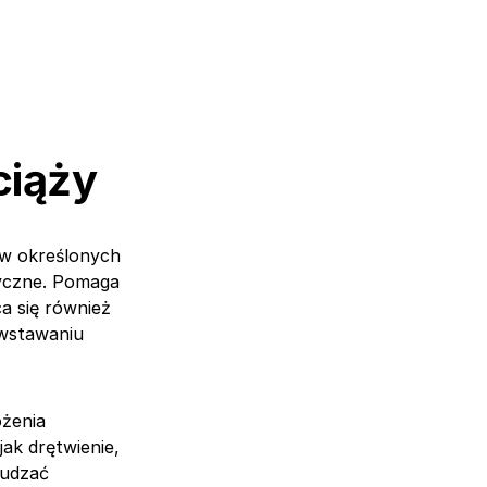
ciąży
 w określonych
atyczne. Pomaga
ca się również
owstawaniu
ożenia
ak drętwienie,
budzać