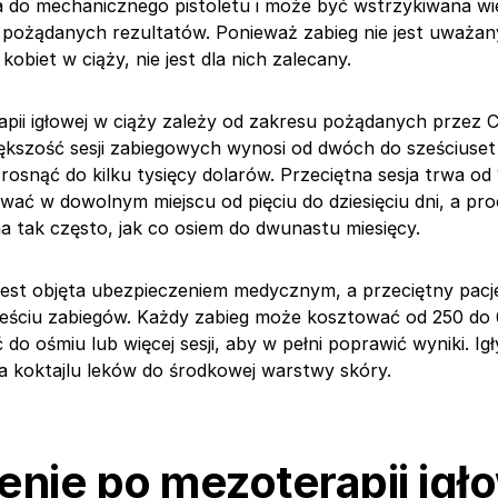
do mechanicznego pistoletu i może być wstrzykiwana wi
 pożądanych rezultatów. Ponieważ zabieg nie jest uważan
kobiet w ciąży, nie jest dla nich zalecany.
pii igłowej w ciąży zależy od zakresu pożądanych przez C
ększość sesji zabiegowych wynosi od dwóch do sześciuset
osnąć do kilku tysięcy dolarów. Przeciętna sesja trwa od 
wać w dowolnym miejscu od pięciu do dziesięciu dni, a p
 tak często, jak co osiem do dwunastu miesięcy.
jest objęta ubezpieczeniem medycznym, a przeciętny pacj
eściu zabiegów. Każdy zabieg może kosztować od 250 do 
o ośmiu lub więcej sesji, aby w pełni poprawić wyniki. Ig
a koktajlu leków do środkowej warstwy skóry.
enie po mezoterapii igł