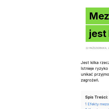
Mezo
jest
22 PAŹDZIERNIKA, 
Jest kilka rzec
Istnieje ryzyk
unikać przyjmo
zagrożeń.
Spis Treści:
1
Efekty mezot