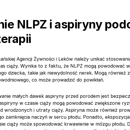
nie NLPZ i aspiryny pod
erapii
ńskiej Agencji Żywności i Leków należy unikać stosowani
zas ciąży. Wynika to z faktu, że NLPZ mogą powodować 
go dziecka, takie jak niewydolność nerek. Mogą również 
owodniowego, co może prowadzić do powikłań.
anie małych dawek aspiryny przed porodem jest bezpieczn
 aspiryny w czasie ciąży mogą powodować zwiększone ryz
d wrodzonych i utraty ciąży. Aspiryna może również prow
o zamknięcia naczyń w sercu płodu. Ponadto, ekspozycja
asie ciąży może spowodować krwawienie w mózgu płodu. 