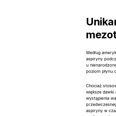
Unika
mezot
Według ameryka
aspiryny podc
u nienarodzone
poziom płynu 
Chociaż stosow
większe dawki
wystąpienia wa
przedwczesneg
aspiryny w cz