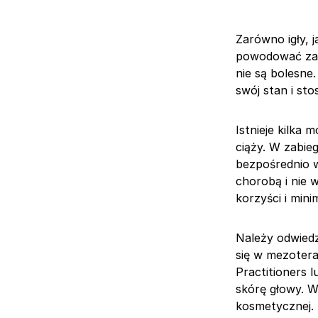
Zarówno igły, j
powodować zasi
nie są bolesne
swój stan i sto
Istnieje kilka
ciąży. W zabie
bezpośrednio w
chorobą i nie 
korzyści i min
Należy odwiedz
się w mezoterap
Practitioners 
skórę głowy. Wy
kosmetycznej.