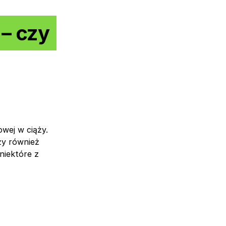
– czy
owej w ciąży.
eży również
niektóre z