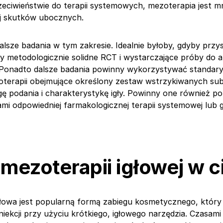
zeciwieństwie do terapii systemowych, mezoterapia jest mni
j skutków ubocznych.
alsze badania w tym zakresie. Idealnie byłoby, gdyby przy
 metodologicznie solidne RCT i wystarczające próby do a
. Ponadto dalsze badania powinny wykorzystywać standa
terapii obejmujące określony zestaw wstrzykiwanych sub
ę podania i charakterystykę igły. Powinny one również 
ami odpowiedniej farmakologicznej terapii systemowej lub 
mezoterapii igłowej w c
łowa jest popularną formą zabiegu kosmetycznego, który
niekcji przy użyciu krótkiego, igłowego narzędzia. Czasami i