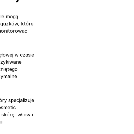
ale mogą
 guzków, które
 monitorować
głowej w czasie
trzykiwane
kniętego
ksymalne
ry specjalizuje
Cosmetic
skórę, włosy i
ii