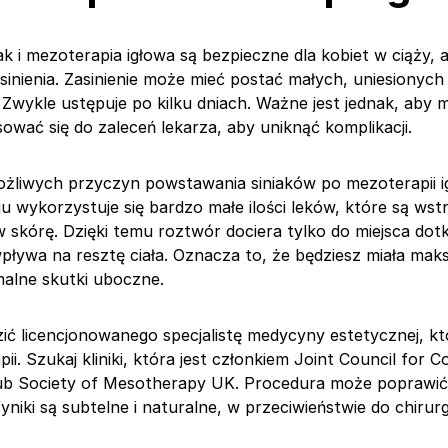
ak i mezoterapia igłowa są bezpieczne dla kobiet w ciąży, 
nienia. Zasinienie może mieć postać małych, uniesionych
. Zwykle ustępuje po kilku dniach. Ważne jest jednak, aby
sować się do zaleceń lekarza, aby uniknąć komplikacji.
 możliwych przyczyn powstawania siniaków po mezoterapii i
gu wykorzystuje się bardzo małe ilości leków, które są ws
 skórę. Dzięki temu roztwór dociera tylko do miejsca dot
wpływa na resztę ciała. Oznacza to, że będziesz miała ma
imalne skutki uboczne.
ić licencjonowanego specjalistę medycyny estetycznej, któ
ii. Szukaj kliniki, która jest członkiem Joint Council for 
lub Society of Mesotherapy UK. Procedura może poprawić 
niki są subtelne i naturalne, w przeciwieństwie do chirurg