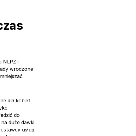
czas
a NLPZ i
wady wrodzone
zmniejszać
e dla kobiet,
yko
adzić do
 na duże dawki
Dostawcy usług