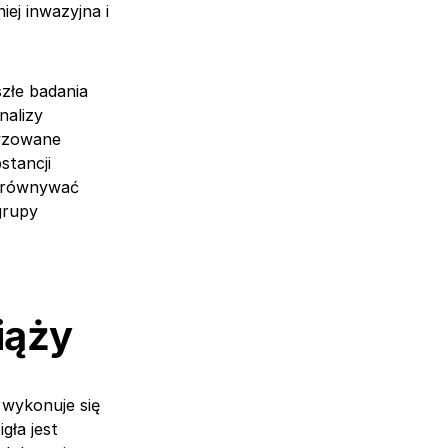
ej inwazyjna i
szłe badania
nalizy
ryzowane
stancji
porównywać
grupy
iąży
 wykonuje się
gła jest