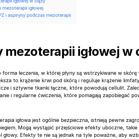
rapii igłowej w ciąży
o mezoterapii igłowej
PZ i aspiryny podczas mezoterapii
 mezoterapii igłowej w 
 forma leczenia, w której płyny są wstrzykiwane w skórę
ększa to krążenie krwi pod skórą i reguluje krążenie limf
cze i sztywne tkanki łączne, które powodują cellulit. Zale
nie i regularne ćwiczenia, które pomagają zapobiegać p
rapia igłowa jest ogólnie bezpieczna, istnieją pewne zagr
iegiem. Mogą wystąpić przejściowe efekty uboczne, takie j
ból głowy. Efekty te nie są jednak na tyle poważne, aby wz