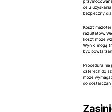
przymocowana 
celu uzyskania
bezpieczny dla 
Koszt mezotera
rezultatów. Wi
koszt może wzr
Wyniki mogą tr
być powtarzana
Procedura nie 
czterech do sz
może wymagać d
do dostarczani
Zasini