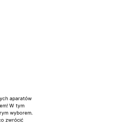
jnych aparatów
niem! W tym
obrym wyborem.
co zwrócić