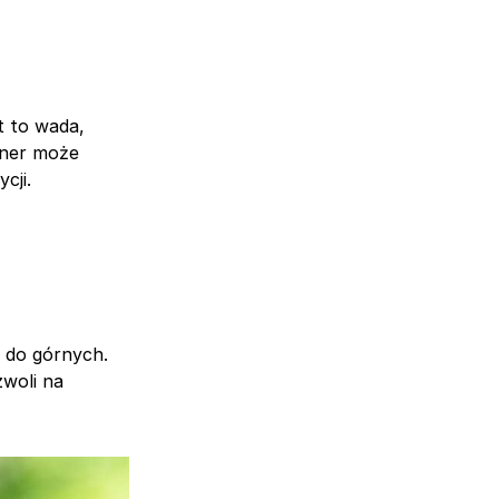
t to wada,
gner może
cji.
 do górnych.
woli na