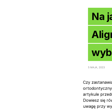
Na j
Ali
wyb
5 MAJA, 2023
Czy zastanawia
ortodontycznyc
artykule przed
Dowiesz się ró
uwagę przy wyb