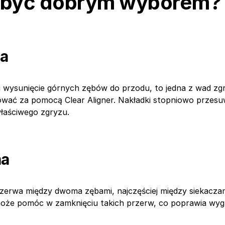
być dobrym wyborem?
ja
li wysunięcie górnych zębów do przodu, to jedna z wad zg
wać za pomocą Clear Aligner. Nakładki stopniowo przesuw
łaściwego zgryzu.
ma
zerwa między dwoma zębami, najczęściej między siekacza
może pomóc w zamknięciu takich przerw, co poprawia wyg