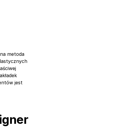
esna metoda
elastycznych
aściwej
akładek
entów jest
igner