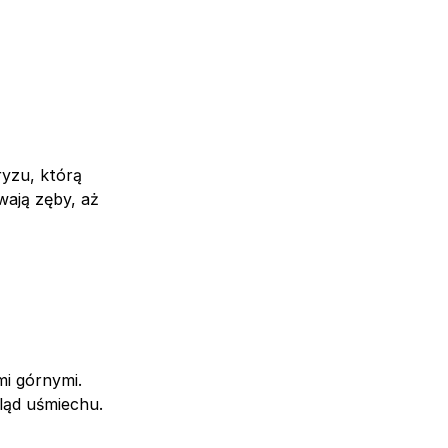
ryzu, którą
ają zęby, aż
mi górnymi.
ląd uśmiechu.