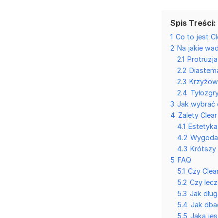
Spis Treści:
1
Co to jest Cl
2
Na jakie wa
2.1
Protruzja
2.2
Diastem
2.3
Krzyżow
2.4
Tyłozgr
3
Jak wybrać 
4
Zalety Clear
4.1
Estetyka
4.2
Wygoda
4.3
Krótszy 
5
FAQ
5.1
Czy Clea
5.2
Czy lecz
5.3
Jak dług
5.4
Jak dbać
5.5
Jaka jes