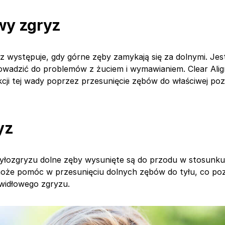
wy zgryz
 występuje, gdy górne zęby zamykają się za dolnymi. Jes
owadzić do problemów z żuciem i wymawianiem. Clear Ali
ji tej wady poprzez przesunięcie zębów do właściwej pozy
yz
yłozgryzu dolne zęby wysunięte są do przodu w stosunku
może pomóc w przesunięciu dolnych zębów do tyłu, co poz
awidłowego zgryzu.