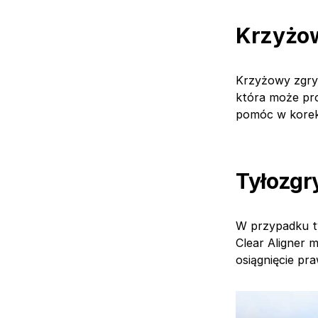
Krzyżo
Krzyżowy zgryz
która może pr
pomóc w korekc
Tyłozgr
W przypadku t
Clear Aligner 
osiągnięcie pr