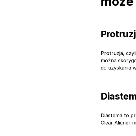
może 
Protruz
Protruzja, czy
można skorygo
do uzyskania w
Diaste
Diastema to pr
Clear Aligner 