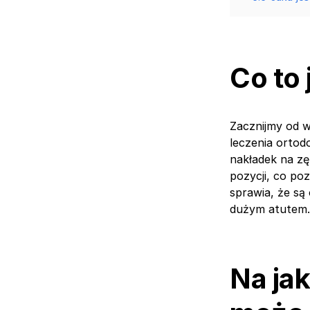
Co to 
Zacznijmy od w
leczenia ortod
nakładek na zę
pozycji, co po
sprawia, że są
dużym atutem.
Na ja